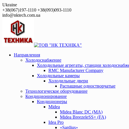
Перейти
Ukraine
к
+38(067)197-1110 +38(093)093-1110
контенту
info@nktech.com.ua
Направления
Холодоснабжение
Холодильные агрегаты, станции холодоснабж
RMC Manufacturer Company
Холодильные камеры
Холодильные двери
Распашные одностворчатые
Технологическое оборудование
Кондиционирование
Кондиционеры
Midea
Midea Blanc DС (MA)
Midea BreezeleSS+ (FA)
Idea Pro
«Sardius»