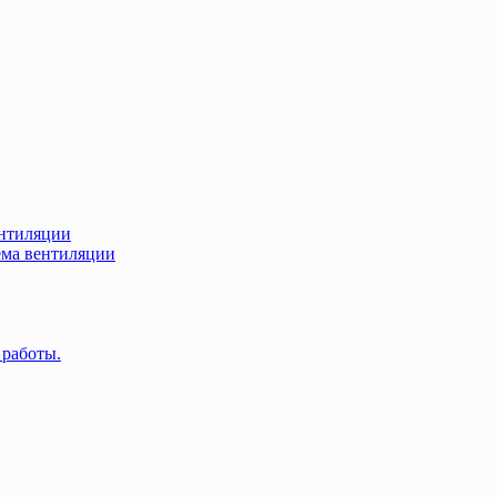
нтиляции
ма вентиляции
 работы.