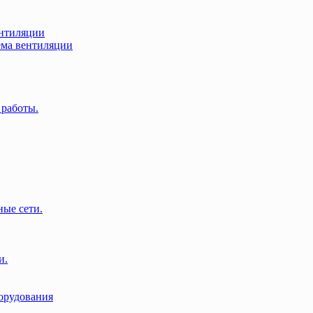
нтиляции
ма вентиляции
 работы.
ые сети.
и.
орудования