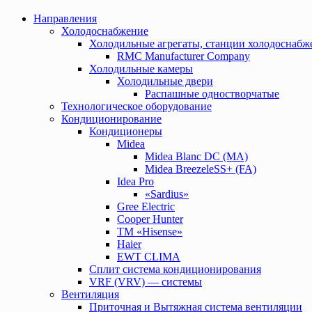
Направления
Холодоснабжение
Холодильные агрегаты, станции холодоснабж
RMC Manufacturer Company
Холодильные камеры
Холодильные двери
Распашные одностворчатые
Технологическое оборудование
Кондиционирование
Кондиционеры
Midea
Midea Blanc DС (MA)
Midea BreezeleSS+ (FA)
Idea Pro
«Sardius»
Gree Electric
Cooper Hunter
TM «Hisense»
Haier
EWT CLIMA
Сплит система кондиционирования
VRF (VRV) — системы
Вентиляция
Приточная и Вытяжная система вентиляции