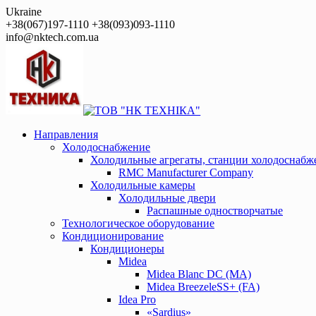
Перейти
Ukraine
к
+38(067)197-1110 +38(093)093-1110
контенту
info@nktech.com.ua
Направления
Холодоснабжение
Холодильные агрегаты, станции холодоснабж
RMC Manufacturer Company
Холодильные камеры
Холодильные двери
Распашные одностворчатые
Технологическое оборудование
Кондиционирование
Кондиционеры
Midea
Midea Blanc DС (MA)
Midea BreezeleSS+ (FA)
Idea Pro
«Sardius»