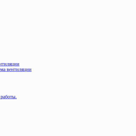
нтиляции
ма вентиляции
 работы.