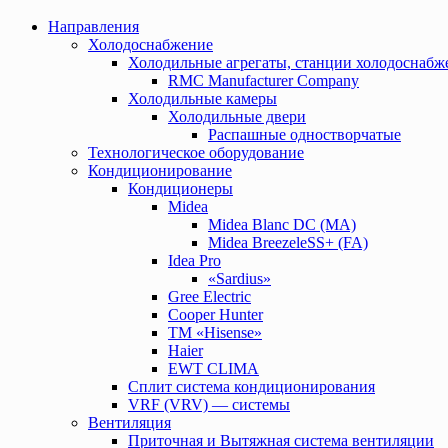
Направления
Холодоснабжение
Холодильные агрегаты, станции холодоснабж
RMC Manufacturer Company
Холодильные камеры
Холодильные двери
Распашные одностворчатые
Технологическое оборудование
Кондиционирование
Кондиционеры
Midea
Midea Blanc DС (MA)
Midea BreezeleSS+ (FA)
Idea Pro
«Sardius»
Gree Electric
Cooper Hunter
TM «Hisense»
Haier
EWT CLIMA
Сплит система кондиционирования
VRF (VRV) — системы
Вентиляция
Приточная и Вытяжная система вентиляции