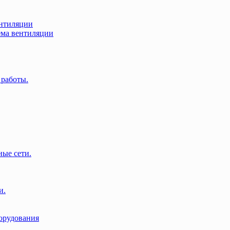
нтиляции
ма вентиляции
 работы.
ые сети.
и.
орудования