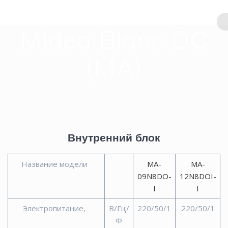
Перейти
к
контенту
Midea Blanc DС
(MA)
Внутренний блок
Название модели
MA-
MA-
09N8DO-
12N8DOI-
I
I
Электропитание,
В/Гц/
220/50/1
220/50/1
Ф