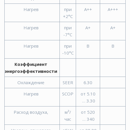
Нагрев
при
A++
A+++
+2°С
Нагрев
при
A+
A+
-7°C
Нагрев
при
B
B
-10°C
Коэффициент
энергоэффективности
Охлаждение
SEER
6.30
Нагрев
SCOP
от 5.10
… 3.30
Расход воздуха,
м³/
от 520
час
… 340