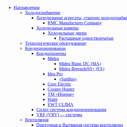
Направления
Холодоснабжение
Холодильные агрегаты, станции холодоснабж
RMC Manufacturer Company
Холодильные камеры
Холодильные двери
Распашные одностворчатые
Технологическое оборудование
Кондиционирование
Кондиционеры
Midea
Midea Blanc DС (MA)
Midea BreezeleSS+ (FA)
Idea Pro
«Sardius»
Gree Electric
Cooper Hunter
TM «Hisense»
Haier
EWT CLIMA
Сплит система кондиционирования
VRF (VRV) — системы
Вентиляция
Приточная и Вытяжная система вентиляции