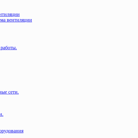
нтиляции
ма вентиляции
 работы.
ые сети.
и.
орудования