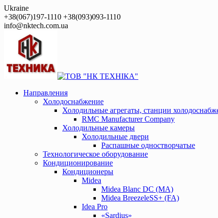
Перейти
Ukraine
к
+38(067)197-1110 +38(093)093-1110
контенту
info@nktech.com.ua
Направления
Холодоснабжение
Холодильные агрегаты, станции холодоснабж
RMC Manufacturer Company
Холодильные камеры
Холодильные двери
Распашные одностворчатые
Технологическое оборудование
Кондиционирование
Кондиционеры
Midea
Midea Blanc DС (MA)
Midea BreezeleSS+ (FA)
Idea Pro
«Sardius»